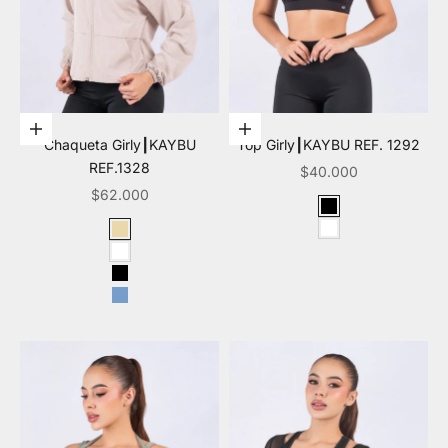
Elige opciones
Elige opciones
Chaqueta Girly┃KAYBU
Top Girly┃KAYBU REF. 1292
REF.1328
Precio de oferta
$40.000
Precio de oferta
$62.000
Color
Negro
Color
Blanco
Beige
Blanco
Negro
Azul claro