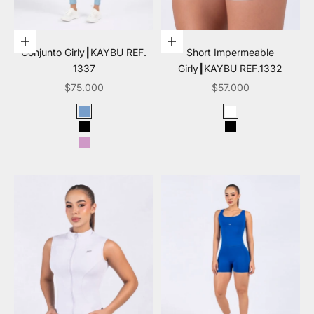
Elige opciones
Elige opciones
Conjunto Girly┃KAYBU REF.
Short Impermeable
1337
Girly┃KAYBU REF.1332
Precio de oferta
Precio de oferta
$75.000
$57.000
Color
Color
Azul claro
Blanco
Negro
Negro
Mora leche