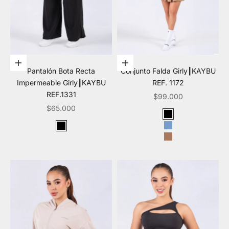
Elige opciones
Elige opciones
Pantalón Bota Recta
Conjunto Falda Girly┃KAYBU
Impermeable Girly┃KAYBU
REF. 1172
REF.1331
Precio de oferta
$99.000
Precio de oferta
$65.000
Color
Negro
Color
Azul claro
Negro
Cafe