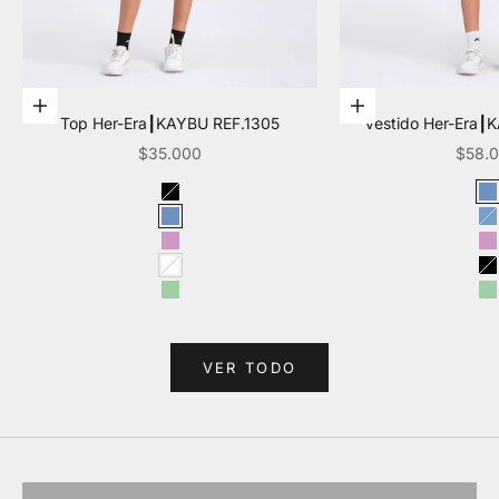
Elige opciones
Elige opciones
Top Her-Era┃KAYBU REF.1305
Vestido Her-Era┃
Precio de oferta
Precio
$35.000
$58.
Color
Col
Negro
A
Azul
A
Mora leche
M
Blanco
N
Verde
V
VER TODO
VER TODO