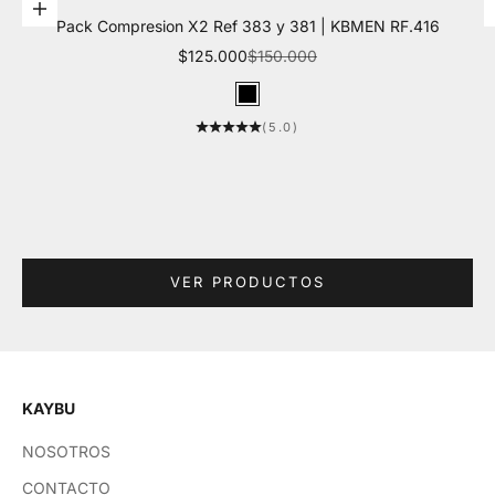
Elige opciones
Pack Compresion X2 Ref 383 y 381 | KBMEN RF.416
Precio de oferta
Precio normal
$125.000
$150.000
Color
Negro
(5.0)
VER PRODUCTOS
KAYBU
NOSOTROS
CONTACTO