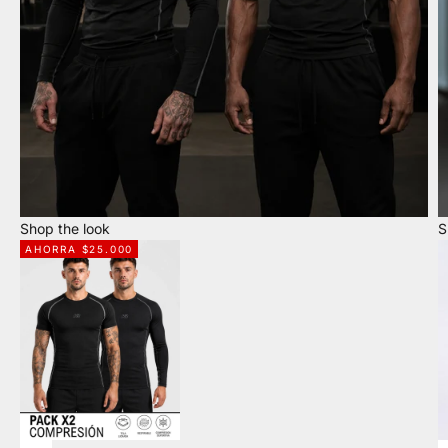
Shop the look
S
AHORRA $25.000
Ir al art