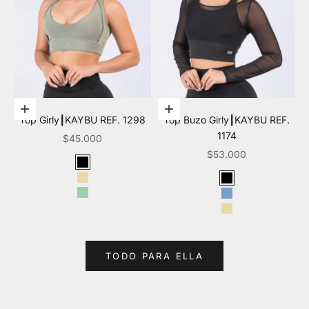
Elige opciones
Elige opciones
Top Girly┃KAYBU REF. 1298
Top Buzo Girly┃KAYBU REF.
1174
Precio de oferta
$45.000
Precio de oferta
$53.000
Color
Negro
Color
Beige
Negro
Verde
Azul claro
Beige
TODO PARA ELLA