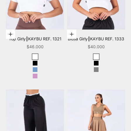
Elige opciones
Elige opciones
Top Girly┃KAYBU REF. 1321
Blusa Girly┃KAYBU REF. 1333
Precio de oferta
Precio de oferta
$46.000
$40.000
Color
Color
Blanco
Blanco
Negro
Negro
Azul claro
Gris
Mora leche