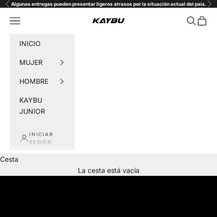
Ir al contenido
Algunas entregas pueden presentar ligeros atrasos por la situación actual del país.
Anterior
Sig
Menú
Buscar
Cesta
KAYBU
INICIO
MUJER
HOMBRE
KAYBU
JUNIOR
INICIAR
SESIÓN
Cesta
La cesta está vacía